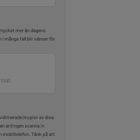
a mycket mer än dagens
i många fall blir vänner för
rnat
(vidimerade) kopior av dina
kan antingen scanna in
n mobiltelefon. Tänk på att