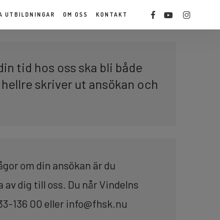
Men
FACEBOOK
YOUTUBE
INSTAGRAM
A UTBILDNINGAR
OM OSS
KONTAKT
t din tid hos oss ska bli både
du hellre skriver ut ansökan och
ågor om din ansökan är du
av dig till oss. Du når Vindelns
33-136 00 eller info@fhsk.nu