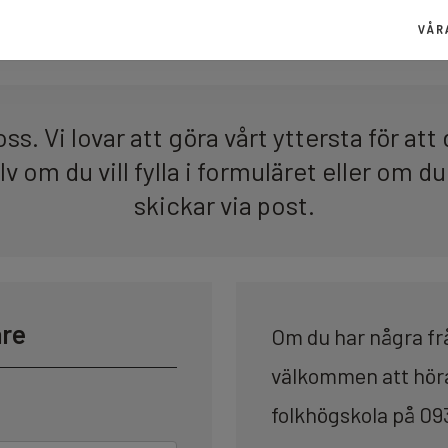
VÅR
 oss. Vi lovar att göra vårt yttersta för at
älv om du vill fylla i formuläret eller om 
skickar via post.
are
Om du har några fr
välkommen att höra 
folkhögskola på 09