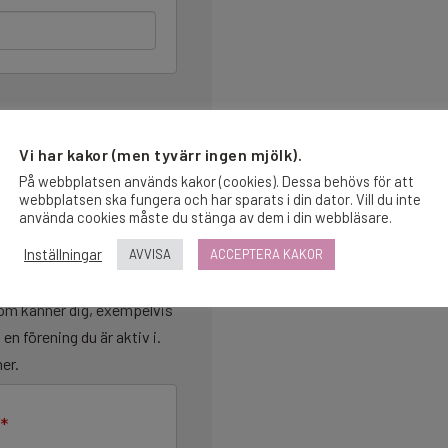
Vi har kakor (men tyvärr ingen mjölk).
På webbplatsen används kakor (cookies). Dessa behövs för att
webbplatsen ska fungera och har sparats i din dator. Vill du inte
använda cookies måste du stänga av dem i din webbläsare.
Inställningar
AVVISA
ACCEPTERA KAKOR
 som känner dig, exempelvis
 en förening du är aktiv i.
ner.
*