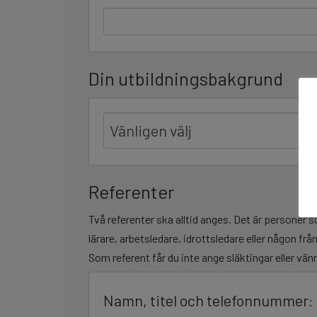
Din utbildningsbakgrund
Vänligen välj
Referenter
Två referenter ska alltid anges. Det är personer
lärare, arbetsledare, idrottsledare eller någon från
Som referent får du inte ange släktingar eller vän
Namn, titel och telefonnummer: