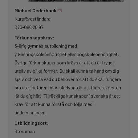
Fjälledarutbildningen omfattar sexton moment.
upplevelser som leds av certifierade guider. Företagen
Michael Cederback
Perspektiv & omvärld
Ledarskap och kunskapsvägledning är omfattande
använder certifieringen som ett kriterium vid
Kursföreståndare
moment, liksom första hjälpen. Andra moment är bland
rekrytering av medarbetare.
Studieresa med
hållbart resande
073-096 26 97
annat orientering, vadning, fysisk prestation och
Internationella perspektiv på friluftsliv och
Förkunskapskrav:
bivackering. Det finns en grundläggande del, samt en
Möjligheten att bli certifierad naturguide ingår i
guidning
3-årig gymnasieutbildning med
kompletterande del med vintermoment, som snö- och
Fjälledarutbildningen.
yrkeshögskolebehörighet eller högskolebehörighet.
lavinkunskap. Förutom genomgångna
Övriga förkunskaper som krävs är att du är trygg i
kunskapsmoment skall man även kunna visa att man
Läs mer om certifieringen hot Naturturismföretagen:
uteliv av olika former. Du skall kunna ta hand om dig
har varit till fjälls sammanlagt 60 dagar, samt att man
https://naturturismforetagen.se/certifierad-
själv och veta vad du behöver för att du skall fungera
har gjort 20 övernattningar i tält, vindskydd, i snö eller
naturguide
bra ute i naturen. Viss skidvana är att föredra, resten
under bar himmel. Man ska även visa att man
lär du dig här! Tillräckliga kunskaper i svenska är ett
praktiserat som turledare till fjälls i sammanlagt minst
krav för att kunna förstå och följa med i
tio dagar.
undervisningen.
Utbildningsort:
Storuman