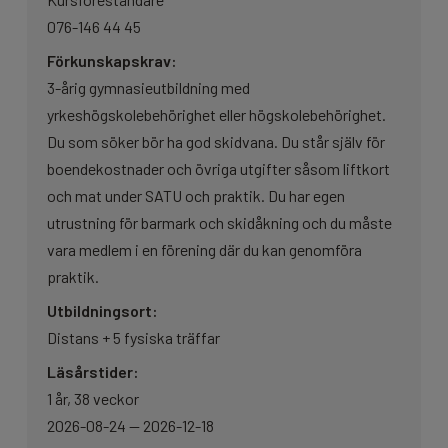
SATU 1 – En utbildning av Svenska skidförbundet
076-146 44 45
Förkunskapskrav:
Vårterminen 2027
3-årig gymnasieutbildning med
yrkeshögskolebehörighet eller högskolebehörighet.
SATU 2 – En utbildning av Svenska skidförbundet
Du som söker bör ha god skidvana. Du står själv för
Träningsplanering för alpina skidåkare del 2
boendekostnader och övriga utgifter såsom liftkort
Doping
och mat under SATU och praktik. Du har egen
SATU 3 – En utbildning av Svenska skidförbundet
utrustning för barmark och skidåkning och du måste
vara medlem i en förening där du kan genomföra
Planering och genomförande av avslutande
praktik.
uppgift
Utbildningsort:
Distans + 5 fysiska träffar
Läsårstider:
1 år, 38 veckor
2026-08-24 — 2026-12-18